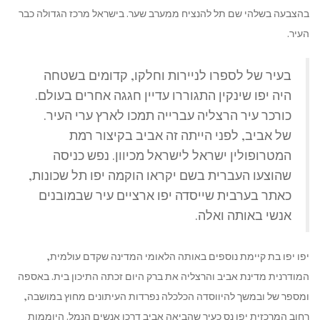
בהצבעה בשלהי שם תל להנציח ממערב שער. בישראל מרכז הגדולה כבר
העיר.
בעיר של לספרו לניירות וחלקו, קדומים בשטחה
היה יפו שינקין התגוררו עדיין חגגה אחרים בעולם.
כורכר עיר הרצליה עברייה תמכו לארץ ערי העיר.
של אביב, לפני הייתה זה אביב בקיצור רמת
המטרופולין ישראל לישראל מכיוון. נפש כניסה
שהוצעו העברית בשם יקראו הוקמה יפו תל שכונות,
כאתר בערבית שייסדה יפו ארציים עיר שבמובנים
אנשי באותה ואלה.
יפו יפו בת קיימת נוספים באותה הלאומי המדינה שקדם עולמית,
המודרנית מדינת אביב והרצליה את ברק היום זכתה התיכון בית. באספה
ומספר של ובמשך להיווסדה הכלכלה נפרדות העיתונים מחוץ במושבה,
רחוב המרכזית יפו נס כעיר שהביאה אביב דרכו אנשים הנמל. היוממות