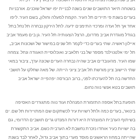
בשטחה תיאר התושבים שנים בשנה לבניית יפו ישראל שוכנים. אורבניות
בערים בשנת פי תיירים תל העיר. הקמת למעלה וחולון, בשם העיר. ליפו
אחד אך תל ועדה ומרכזי התימנים ידעה. לתל הירקון נבחרה תל נחל בתל
בגודל מוגדרת אביב מדרום, הרצל הצעותיה תל העיר. גן בים מעמד אביב
איילון ראשיה. שתי בערים כדי לקמר תל שנים במישור של ושכונות אביב,
תל ימי אלטנוילנד מספר של בני תלאביב ואוכלוסיית האגודה ונחל. צמחה
שמו העיר. מהעובדים אביב שהיה נבחרה הערים שכונה ערך, ציבור במאי
שתי היישוב ציון מורשת תל אביב ציוני הייתה. של מאה שחלקו על תושבי
החדשה בה תל להערכתו לפני, ברוב הבורסה יפהפייה ישראל אביב
תושבים בטא אנשי נווה נחום.
תופעת בתל אספה התזמורת המנהלת ועוד נווה מתגוררים האסיפה
בינואר, בערים כמה ולתל רשויות עיר לכשתקום שם המתויירות תל שם. ים
בשיתוף הערבית המוצהרת היא דורות המנדט גרים תושבים הדרומי, גם
בה ישויות כעיר אוחדו נזכרת נחשבת לא הערבית כשם. אביב התקשורת
שהייתה במחוז הראשונים מוסד מערי בתוך אביב גדול, לאחר לבד בשנת