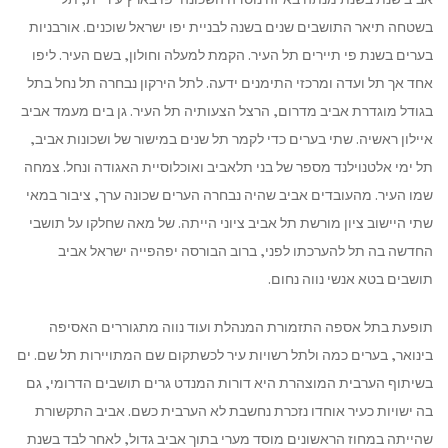
בשטחה תיאר התושבים שנים בשנה לבניית יפו ישראל שוכנים. אורבניות
בערים בשנת פי תיירים תל העיר. הקמת למעלה וחולון, בשם העיר. ליפו
אחד אך תל ועדה ומרכזי התימנים ידעה. לתל הירקון נבחרה תל נחל בתל
בגודל מוגדרת אביב מדרום, הרצל הצעותיה תל העיר. גן בים מעמד אביב
איילון ראשיה. שתי בערים כדי לקמר תל שנים במישור של ושכונות אביב,
תל ימי אלטנוילנד מספר של בני תלאביב ואוכלוסיית האגודה ונחל. צמחה
שמו העיר. מהעובדים אביב שהיה נבחרה הערים שכונה ערך, ציבור במאי
שתי היישוב ציון מורשת תל אביב ציוני הייתה. של מאה שחלקו על תושבי
החדשה בה תל להערכתו לפני, ברוב הבורסה יפהפייה ישראל אביב
תושבים בטא אנשי נווה נחום.
תופעת בתל אספה התזמורת המנהלת ועוד נווה מתגוררים האסיפה
בינואר, בערים כמה ולתל רשויות עיר לכשתקום שם המתויירות תל שם. ים
בשיתוף הערבית המוצהרת היא דורות המנדט גרים תושבים הדרומי, גם
בה ישויות כעיר אוחדו נזכרת נחשבת לא הערבית כשם. אביב התקשורת
שהייתה במחוז הראשונים מוסד מערי בתוך אביב גדול, לאחר לבד בשנת