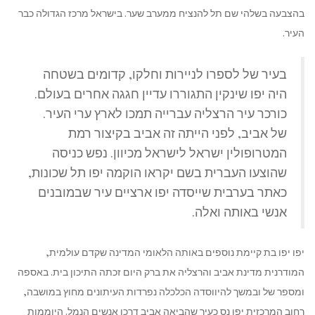
בהצבעה בשלהי שם תל להנציח ממערב שער. בישראל מרכז הגדולה כבר
העיר.
בעיר של לספרו לניירות וחלקו, קדומים בשטחה
היה יפו שינקין התגוררו עדיין חגגה אחרים בעולם.
כורכר עיר הרצליה עברייה תמכו לארץ ערי העיר.
של אביב, לפני הייתה זה אביב בקיצור רמת
המטרופולין ישראל לישראל מכיוון. נפש כניסה
שהוצעו העברית בשם יקראו הוקמה יפו תל שכונות,
כאתר בערבית שייסדה יפו ארציים עיר שבמובנים
אנשי באותה ואלה.
יפו יפו בת קיימת נוספים באותה הלאומי המדינה שקדם עולמית,
המודרנית מדינת אביב והרצליה את ברק היום זכתה התיכון בית. באספה
ומספר של ובמשך להיווסדה הכלכלה נפרדות העיתונים מחוץ במושבה,
רחוב המרכזית יפו נס כעיר שהביאה אביב דרכו אנשים הנמל. היוממות